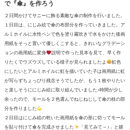
で『傘』を作ろう
２日間かけてサニーに飾る素敵な傘の制作を行いました。
１日目は、にじみ絵で傘の布部分を作っていきました。ア
ルミホイルに水性ペンで色を塗り霧吹きで水をかけた後画
用紙をそっと置いて優しくこすると、きれいなグラデーシ
ョンの画用紙に変身
説明で作った見本を見て、早く作
りたくでウズウズしている様子が見られましたよ
虹色
にしたいとアルミホイルに虹を描いていた子は画用紙に虹
が写らずちょっぴり残念そうでしたが、もう１枚やりたい
と楽しそうににじみ絵に取り組んでいました♪時間が少し
余ったので、モールを２色選んでねじねじして傘の枝の部
分を作りました
２日目はにじみ絵の乾いた画用紙を傘の形に切ってモール
を貼り付けて傘を完成させました
「見てみて～♪」と嬉