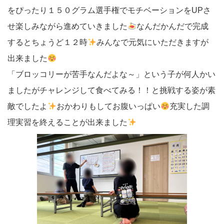
をぴったり１５０グラム選手権でモチベーションをUPさ
せ楽しみながら進めていきました
なんだかんだで完成
するとちょうど１２時
みんなで元気にいただきますが
出来ました
「ブロッコリーが苦手なんだよな～」という子が何人かい
ましたがチャレンジして食べてみる！！と挑戦する姿が素
敵でしたよ
おかわりもしてお腹いっぱい
充実した調
理実習を終えることが出来ました