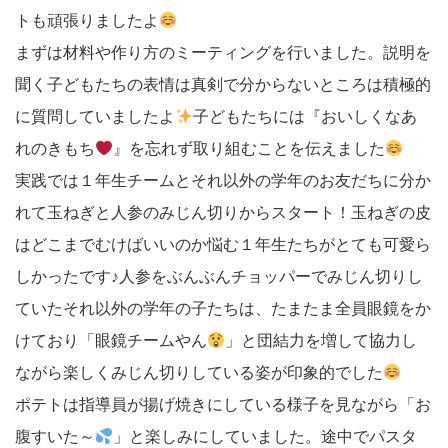
トも頑張りましたよ
まずは材料や作り方のミーティングを行いました。説明を
聞く子どもたちの表情は真剣で分からないところは積極的
に質問していましたよ
子どもたちには『おいしくなあ
れのきもち
』を忘れず取り組むことを伝えました
実践では１年生チームとそれ以外の学年のお友だちに分か
れて玉ねぎと人参のみじん切りからスタート！玉ねぎの皮
はどこまでむけばいいのか悩む１年生たちがとても可愛ら
しかったです♪人参をぶんぶんチョッパーでみじん切りし
ていたそれ以外の学年の子たちは、たまたま全員眼鏡をか
けており「眼鏡チームやん
」と団結力を増して協力し
ながら楽しくみじん切りしている姿が印象的でした
ポテトは指導員が揚げ焼きにしている様子を見ながら「お
腹すいた～
」と楽しみにしていました。途中でパスタ