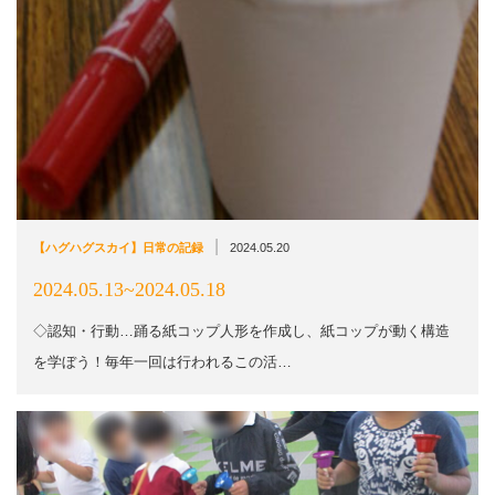
|
【ハグハグスカイ】日常の記録
2024.05.20
2024.05.13~2024.05.18
◇認知・行動…踊る紙コップ人形を作成し、紙コップが動く構造
を学ぼう！毎年一回は行われるこの活…