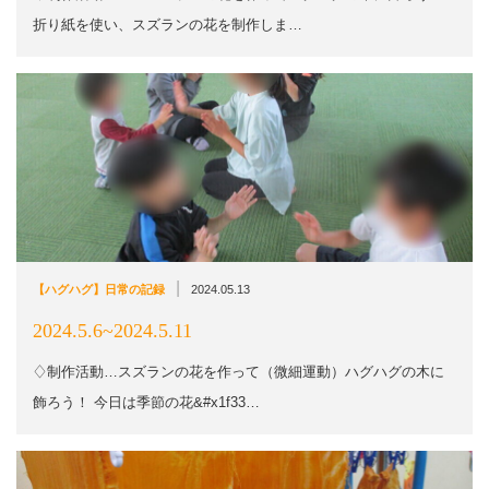
折り紙を使い、スズランの花を制作しま…
|
【ハグハグ】日常の記録
2024.05.13
2024.5.6~2024.5.11
♢制作活動…スズランの花を作って（微細運動）ハグハグの木に
飾ろう！ 今日は季節の花&#x1f33…