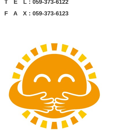
T E L：059-373-6122
F A X：059-373-6123