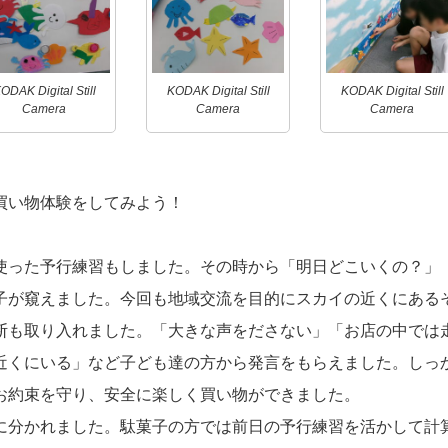
ODAK Digital Still
KODAK Digital Still
KODAK Digital Still
Camera
Camera
Camera
買い物体験をしてみよう！
使った予行練習もしました。その時から「明日どこいくの？」
子が窺えました。今回も地域交流を目的にスカイの近くにある
断も取り入れました。「大きな声をださない」「お店の中では
近くにいる」など子ども達の方から発言をもらえました。しっ
お約束を守り、安全に楽しく買い物ができました。
に分かれました。駄菓子の方では前日の予行練習を活かして計