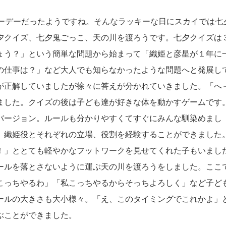
キーデーだったようですね。そんなラッキーな日にスカイでは七
夕クイズ、七夕鬼ごっこ、天の川を渡ろうです。七夕クイズは
ょう？」という簡単な問題から始まって「織姫と彦星が１年に
の仕事は？」など大人でも知らなかったような問題へと発展し
が正解していましたが徐々に答えが分かれていきました。「へ
ました。クイズの後は子ども達が好きな体を動かすゲームです
バージョン。ルールも分かりやすくてすぐにみんな馴染めまし
、織姫役とそれぞれの立場、役割を経験することができました
！」ととても軽やかなフットワークを見せてくれた子もいまし
ールを落とさないように運ぶ天の川を渡ろうをしました。ここ
こっちやるわ」「私こっちやるからそっちよろしく」など子ど
ールの大きさも大小様々。「え、このタイミングでこれかよ」
ぶことができました。