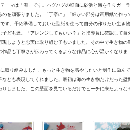
のテーマは「海」です。ハグハグの壁面に砂浜と海を作りガー
るのを頑張りました。「丁寧に」「細かい部分は画用紙で作っ
始です。予め準備しておいた型紙を使って自分の作りたい生き
む子ども達。「アレンジしてもいい？」と指導員に確認して自
再現しようと忠実に取り組む子もいました。その中で生き物の
の作品も丁寧さが伝わってくるような作品に心が温かくなりま
ンに取り組みました。もっと生き物を増やしたいと制作に励ん
子なども表現してくれました。最初は海の生き物だけだった壁
わりしました。この壁面を見ているだけでビーチに来たような