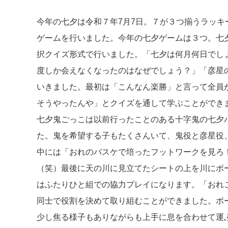
今年の七夕は令和７年7月7日。７が３つ揃うラッ
ゲームを行いました。今年の七夕ゲームは３つ。七
択クイズ形式で行いました。「七夕は何月何日でし
度しか会えなくなったのはなぜでしょう？」「彦星
いきました。最初は「こんなん楽勝」と言って全員
そうやったんや」とクイズを通して学ぶことができ
七夕鬼ごっこは以前行ったことのある十字鬼の七夕
た。鬼を希望する子もたくさんいて、鬼役と彦星役
中には「おれのバスケで培ったフットワークを見ろ
（笑）最後に天の川に見立てたシートの上を川にボ
はふたりひと組での協力プレイになります。「おれ
同士で役割を決めて取り組むことができました。ボ
少し焦る様子もありながらも上手に息を合わせて運