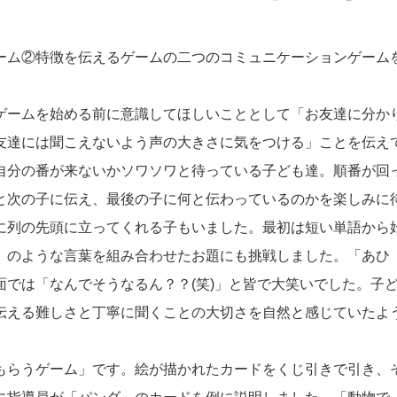
ーム②特徴を伝えるゲームの二つのコミュニケーションゲーム
ゲームを始める前に意識してほしいこととして「お友達に分か
友達には聞こえないよう声の大きさに気をつける」ことを伝え
自分の番が来ないかソワソワと待っている子ども達。順番が回
と次の子に伝え、最後の子に何と伝わっているのかを楽しみに
に列の先頭に立ってくれる子もいました。最初は短い単語から
」のような言葉を組み合わせたお題にも挑戦しました。「あひ
では「なんでそうなるん？？(笑)」と皆で大笑いでした。子
伝える難しさと丁寧に聞くことの大切さを自然と感じていたよ
もらうゲーム」です。絵が描かれたカードをくじ引きで引き、