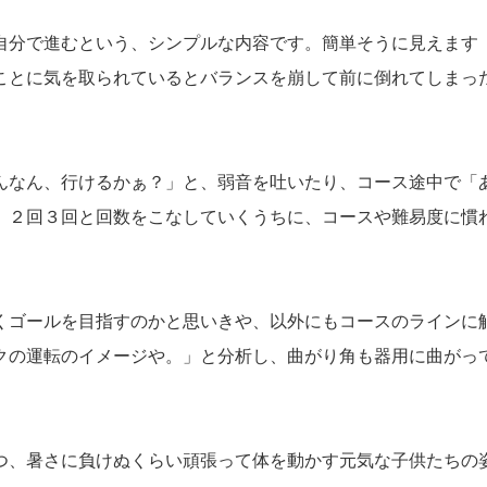
自分で進むという、シンプルな内容です。簡単そうに見えます
ことに気を取られているとバランスを崩して前に倒れてしまっ
。
んなん、行けるかぁ？」と、弱音を吐いたり、コース途中で「
、２回３回と回数をこなしていくうちに、コースや難易度に慣
くゴールを目指すのかと思いきや、以外にもコースのラインに
クの運転のイメージや。」と分析し、曲がり角も器用に曲がっ
つ、暑さに負けぬくらい頑張って体を動かす元気な子供たちの