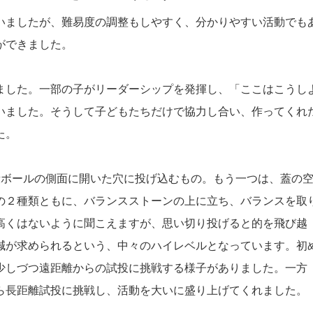
いましたが、難易度の調整もしやすく、分かりやすい活動でも
ができました。
ました。一部の子がリーダーシップを発揮し、「ここはこうし
いました。そうして子どもたちだけで協力し合い、作ってくれ
た。
段ボールの側面に開いた穴に投げ込むもの。もう一つは、蓋の
の２種類ともに、バランスストーンの上に立ち、バランスを取
高くはないように聞こえますが、思い切り投げると的を飛び越
減が求められるという、中々のハイレベルとなっています。初
少しづつ遠距離からの試投に挑戦する様子がありました。一方
ら長距離試投に挑戦し、活動を大いに盛り上げてくれました。