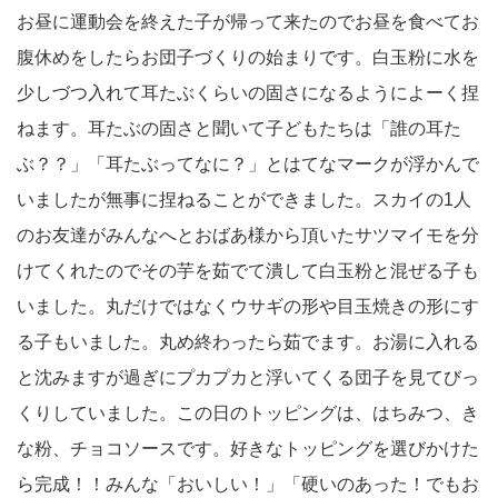
お昼に運動会を終えた子が帰って来たのでお昼を食べてお
腹休めをしたらお団子づくりの始まりです。白玉粉に水を
少しづつ入れて耳たぶくらいの固さになるようによーく捏
ねます。耳たぶの固さと聞いて子どもたちは「誰の耳た
ぶ？？」「耳たぶってなに？」とはてなマークが浮かんで
いましたが無事に捏ねることができました。スカイの1人
のお友達がみんなへとおばあ様から頂いたサツマイモを分
けてくれたのでその芋を茹でて潰して白玉粉と混ぜる子も
いました。丸だけではなくウサギの形や目玉焼きの形にす
る子もいました。丸め終わったら茹でます。お湯に入れる
と沈みますが過ぎにプカプカと浮いてくる団子を見てびっ
くりしていました。この日のトッピングは、はちみつ、き
な粉、チョコソースです。好きなトッピングを選びかけた
ら完成！！みんな「おいしい！」「硬いのあった！でもお