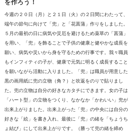
を作ろう！
今週の２０日（月）と２１日（火）の２日間にわたって、
端午の節句に向けて「兜」と「花菖蒲」作りをしました。
５月の最初の日に病気や災厄を避けるため薬草の「菖蒲」
を用い、「兜」を飾ることで子供の健康と健やかな成長を
願い、病気や災いから身を守るための行事です。我々職員
もインフィティの子が、健康で元気に明るく成長すること
を願いながら活動に入りました。「兜」は職員が用意した
黒の画用紙に兜の立物（角？）と吹返をのりで貼りまし
た。兜の立物は自分の好きなカタチにできます。女の子は
「ハート型」の立物をつくり、なかなか「かわいい」兜が
出来上がりました。出来上がった「兜」の中央には自分の
好きな「絵」を書き入れ、最後に「兜」の緒を「ちょうち
ょ結び」にして出来上がりです。（勝って兜の緒を締め