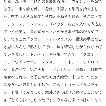
切る、洗う係」「ひき肉を炒める係」「ウインナーを茹で
る係」「米を炊く係」に分け、手際よく準備を始めまし
た。中でも大きな鍋でひき肉と玉ねぎを炒め、そこにトマ
トジュース、コンソメ、チリパウダーなどを入れて煮込ん
でいく作業は、量が多かったためかき混ぜるのが大変でし
た。でもこの「タコミート」がタコスの一番決め手になる
と思いみんなで協力して行い、味を確認しながら作り上げ
ていきました。トルティーヤも焼けてきて、「タコミー
ト」「ウインナー」「レタス」「トマト」「トウモロコ
シ」をのせて、いざ実食！「おいしい」「最高」「何枚で
も食べられる」と子どもたちは大絶賛。中には７つのタコ
スを食べた強者もいました。さらにもう一つ「タコライ
ス」も食べてみました。意外とさっぱりと食べることがで
きてとてもおいしかったです。みんなお腹いっぱいになり