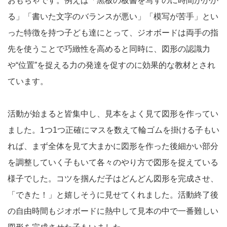
おもちゃです。例えば「黒板の板書を写すのに時間がかか
る」「書いた文字のバランスが悪い」「模写が苦手」とい
った特徴を持つ子ども達にとって、ジオボードは両手の指
先を使うことで巧緻性を高めると同時に、図形の認識力
や“位置”を捉える力の発達を促すのに効果的な教材とされ
ています。
活動が始まると皆集中し、見本をよく見て図形を作ってい
ました。1つ1つ正確にマスを数えて輪ゴムを掛ける子もい
れば、まず全体を見て大まかに図形を作った後細かい部分
を調整していく子もいて各々のやり方で図形を捉えている
様子でした。コツを掴んだ子はどんどん図形を完成させ、
「できた！」と嬉しそうに見せてくれました。活動終了後
の自由時間もジオボードに熱中して見本の中で一番難しい