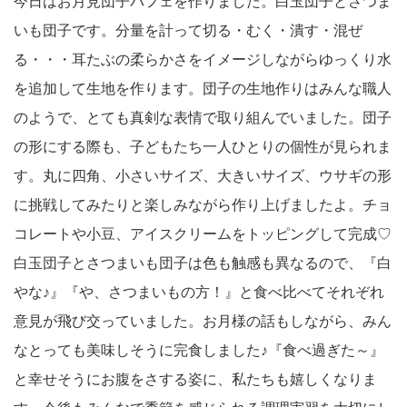
今日はお月見団子パフェを作りました。白玉団子とさつま
いも団子です。分量を計って切る・むく・潰す・混ぜ
る・・・耳たぶの柔らかさをイメージしながらゆっくり水
を追加して生地を作ります。団子の生地作りはみんな職人
のようで、とても真剣な表情で取り組んでいました。団子
の形にする際も、子どもたち一人ひとりの個性が見られま
す。丸に四角、小さいサイズ、大きいサイズ、ウサギの形
に挑戦してみたりと楽しみながら作り上げましたよ。チョ
コレートや小豆、アイスクリームをトッピングして完成♡
白玉団子とさつまいも団子は色も触感も異なるので、『白
やな♪』『や、さつまいもの方！』と食べ比べてそれぞれ
意見が飛び交っていました。お月様の話もしながら、みん
なとっても美味しそうに完食しました♪『食べ過ぎた～』
と幸せそうにお腹をさする姿に、私たちも嬉しくなりま