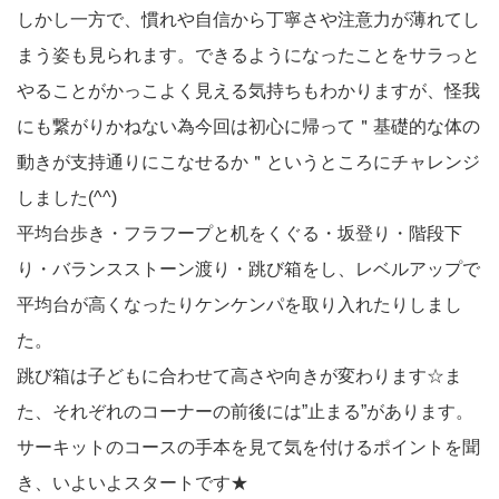
しかし一方で、慣れや自信から丁寧さや注意力が薄れてし
まう姿も見られます。できるようになったことをサラっと
やることがかっこよく見える気持ちもわかりますが、怪我
にも繋がりかねない為今回は初心に帰って＂基礎的な体の
動きが支持通りにこなせるか＂というところにチャレンジ
しました(^^)
平均台歩き・フラフープと机をくぐる・坂登り・階段下
り・バランスストーン渡り・跳び箱をし、レベルアップで
平均台が高くなったりケンケンパを取り入れたりしまし
た。
跳び箱は子どもに合わせて高さや向きが変わります☆ま
た、それぞれのコーナーの前後には”止まる”があります。
サーキットのコースの手本を見て気を付けるポイントを聞
き、いよいよスタートです★