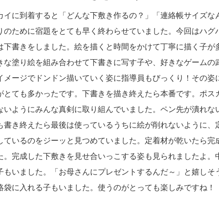
カイに到着すると「どんな下敷き作るの？」「連絡帳サイズな
りのために宿題をとても早く終わらせていました。今回はハグ
は下書きをしました。絵を描くと時間をかけて丁寧に描く子が
きな塗り絵を組み合わせて下書きに写す子や、好きなゲームの
イメージでドンドン描いていく姿に指導員もびっくり！その姿
がとても多かったです。下書きを描き終えたら本番です。ポス
ないようにみんな真剣に取り組んでいました。ペン先が潰れな
も書き終えたら最後は使っているうちに絵が削れないように、
しているのをジーッと見つめていました。定着材が乾いたら完
た。完成した下敷きを見せ合いっこする姿も見られましたよ。
子もいました。「お母さんにプレゼントするんだ～」と嬉しそ
絡袋に入れる子もいました。使うのがとっても楽しみですね！