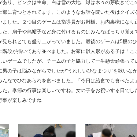
があり、ピンクは生命、白は雪の大地、緑は木々の芽吹きでこ
上部に育つとされてます。このようなお話を聞いた後はクイズ
いました。２つ目のゲームは指導員がお雛様、お内裏様になり
した。扇子や烏帽子など身に付けるものはみんなばっちり覚え
が見られとても盛り上がっていました。最後のゲームは5段の
に階段が描いてあり並べました。お家に雛人形がある子は「こ
しいゲームでしたが、チームの子と協力して一生懸命頑張って
男の子は悩みながらでしたが“うれしいひなまつり”を歌いな
みんなでひなあられを食べました。「今日は給食でも食べたよ
した。季節の行事は楽しいですね。女の子をお祝いする日でし
行事が楽しみですね！