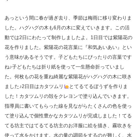
あっという間に春が過ぎ去り、季節は梅雨に移り変わりま
した。ハグハグの木も6月の木に変えていきます。この活
動では2日にわたって制作しましたよ。1日目では紫陽花の
花を作りました。紫陽花の花言葉に『和気あいあい』とい
う意味があるそうです。子どもたちにぴったりの言葉です
ね♪子どもたちは折り紙を使って一生懸命折っていまし
た。何枚もの花を重ね綺麗な紫陽花がハグハグの木に咲き
ました♪2日目はカタツムリ
とてるてるぼうずを作りま
した！カタツムリの殻をクレヨンで塗り込んでいきます。
指導員に書いてもらった線を見ながらたくさんの色を使っ
て塗り込んで個性豊かなカタツムリが完成しました！てる
てる坊主ではてるてる坊主のお洋服に絵を描き、霧吹きを
使って水をかけます。水の量の調節をするのが難しく、水