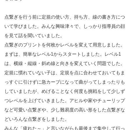
点繋ぎを行う前に定規の使い方、持ち方、線の書き方につ
いて学びました。みんな興味津々で、しっかり指導員の顔
を見て話を聞いていました。
点繋ぎのプリントを何枚かレベルを変えて用意しました。
まずは、簡単なレベル1からスタートしました。レベル1
は、横線・縦線・斜め線と向きを変えていく問題でした。
定規に慣れていない子は、定規を点に合わせておいてもま
っすぐに引けずに急カーブになって曲がってしまったりも
していましたが、めげることなく何度も挑戦をして少しず
つレベルを上げていきました。アヒルや家やチューリップ
など可愛い点繋ぎや、少し難易度の高い形をした点繋ぎな
どいろんな点繋ぎをしました。
みんな「疲れた～」と言いながらも最後まで集中して行っ